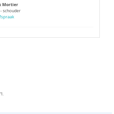
k Mortier
 - schouder
fspraak
1.