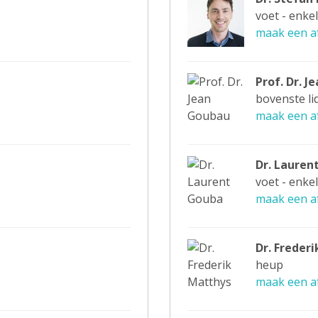
voet - enkel
maak een a
Prof. Dr. 
bovenste l
maak een a
Dr. Lauren
voet - enkel
maak een a
Dr. Freder
heup
maak een a