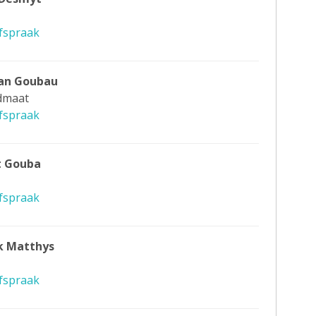
fspraak
Jean Goubau
idmaat
fspraak
t Gouba
fspraak
ik Matthys
fspraak